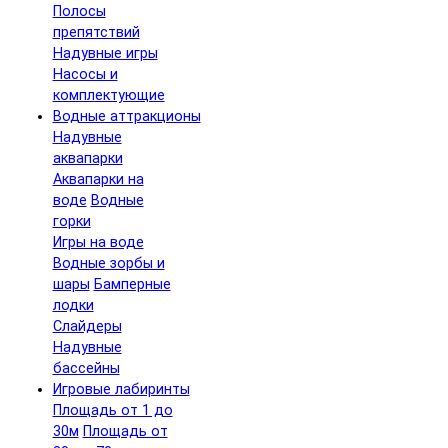
Полосы
препятствий
Надувные игры
Насосы и
комплектующие
Водные аттракционы
Надувные
аквапарки
Аквапарки на
воде
Водные
горки
Игры на воде
Водные зорбы и
шары
Бамперные
лодки
Слайдеры
Надувные
бассейны
Игровые лабиринты
Площадь от 1 до
30м
Площадь от