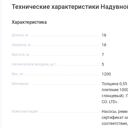
Технические характеристики Надувной
Характеристика
Длина, м.
18
Ширина, м.
18
Высота, м.
7
Нагнетатели воздуха, шт.
5
Вес, кг.
1200
Материал
Толщина 0,55 
плетение 1000
глянцевый). 
CO. LTD».
Комплектация
Насосы, ремко
сертификат н
соответствия