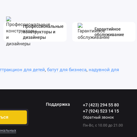
Профессиональные
Гарантийное
конструкторы и
обслуживание
дизайнеры
ттракцион для детей
,
батут для бизнеса
,
надувной для
Поддержка
+7 (423) 294 55 80
+7 (924) 523 14 15
ться
Обратный звонок
Пн-Вс, с 10.00 до 21.00
сональных