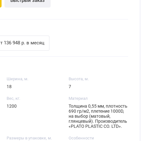
Быстрый заказ
т 136 948 р. в месяц
Ширина, м.
Высота, м.
18
7
Вес, кг.
Материал
1200
Толщина 0,55 мм, плотность
690 гр/м2, плетение 1000D,
на выбор (матовый,
глянцевый). Производитель
«PLATO PLASTIC CO. LTD».
Размеры в упаковке, м.
Особенности