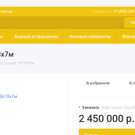
Помощь
Поддержка
+7 (423) 294
Н
ты
Водные аттракционы
Игровые лабиринты
Игров
8х7м
я тролля" 18*18*7м
В избранное
В 
Заказать
Код товара: big-6
2 450 000 р.