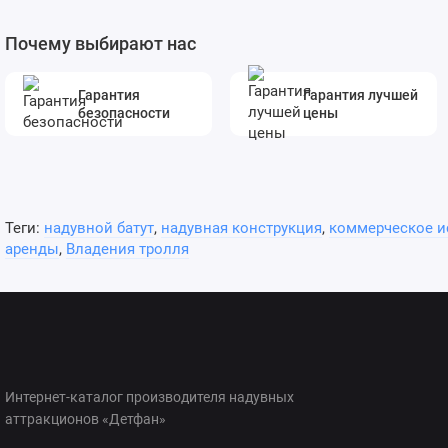
Почему выбирают нас
Гарантия
Гарантия лучшей
безопасности
цены
Теги:
надувной батут
,
надувная конструкция
,
коммерческое и
аренды
,
Владения тролля
Интернет-каталог производителя надувных
аттракционов «Детфан»