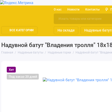
О нас
Новости
Контакты
На складе
Надувные бату
ВСЕ КАТЕГОРИИ
Надувной батут "Владения тролля" 18х1
Главная
Надувные батуты
Надувные горки
Надувной батут "Владени
Хит
Под заказ 20 дней