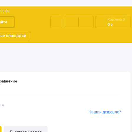
 55 80
Корзина
0
айти
0 р.
ые площадки
сравнение
014
Нашли дешевле?