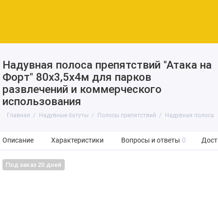
Надувная полоса препятствий "Атака на
Форт" 80х3,5х4м для парков
развлечений и коммерческого
использования
Главная
Надувные батуты
Полосы препятствий
Надувная полоса п
Описание
Характеристики
Вопросы и ответы
0
Дост
Под заказ 20 дней