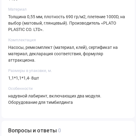
армированными швами.
Материал
Время надува/сдува: 45 минут.
Толщина 0,55 мм, плотность 690 гр/м2, плетение 1000D, на
Комплектация: основное полотно, 8 воздуходувки,
выбор (матовый, глянцевый). Производитель «PLATO
ремкомплект, сумки для транспортировки.
PLASTIC CO. LTD».
Призыв к действию
Комплектация
Запросите коммерческое предложение с просчётом
Насосы, ремкомплект (материал, клей), сертификат на
рентабельности для вашей площадки.
материал, декларация соответствия, формуляр
аттракциона.
Размеры в упаковке, м.
1,1*1,1*1,4- 8шт
Особенности
надувной лабиринт, включающих два модуля.
Оборудование для тимбилдинга
Вопросы и ответы
0