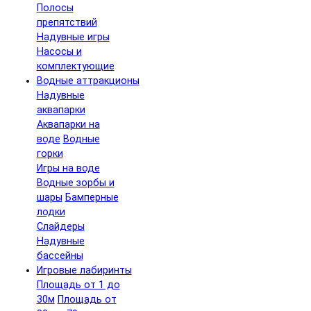
Полосы
препятствий
Надувные игры
Насосы и
комплектующие
Водные аттракционы
Надувные
аквапарки
Аквапарки на
воде
Водные
горки
Игры на воде
Водные зорбы и
шары
Бамперные
лодки
Слайдеры
Надувные
бассейны
Игровые лабиринты
Площадь от 1 до
30м
Площадь от