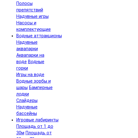
Полосы
препятствий
Надувные игры
Насосы и
комплектующие
Водные аттракционы
Надувные
аквапарки
Аквапарки на
воде
Водные
горки
Игры на воде
Водные зорбы и
шары
Бамперные
лодки
Слайдеры
Надувные
бассейны
Игровые лабиринты
Площадь от 1 до
30м
Площадь от