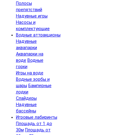
Полосы
препятствий
Надувные игры
Насосы и
комплектующие
Водные аттракционы
Надувные
аквапарки
Аквапарки на
воде
Водные
горки
Игры на воде
Водные зорбы и
шары
Бамперные
лодки
Слайдеры
Надувные
бассейны
Игровые лабиринты
Площадь от 1 до
30м
Площадь от