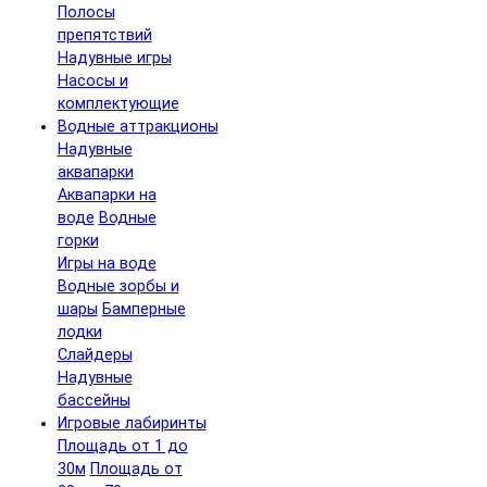
Полосы
препятствий
Надувные игры
Насосы и
комплектующие
Водные аттракционы
Надувные
аквапарки
Аквапарки на
воде
Водные
горки
Игры на воде
Водные зорбы и
шары
Бамперные
лодки
Слайдеры
Надувные
бассейны
Игровые лабиринты
Площадь от 1 до
30м
Площадь от