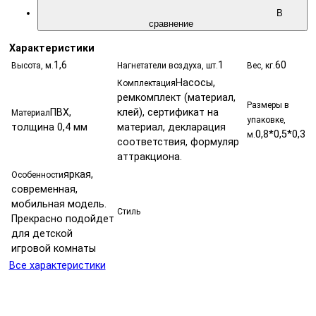
В
сравнение
Характеристики
1,6
1
60
Высота, м.
Нагнетатели воздуха, шт.
Вес, кг.
Насосы,
Комплектация
ремкомплект (материал,
Размеры в
ПВХ,
клей), сертификат на
Материал
упаковке,
толщина 0,4 мм
материал, декларация
0,8*0,5*0,3
м.
соответствия, формуляр
аттракциона.
яркая,
Особенности
современная,
мобильная модель.
Стиль
Прекрасно подойдет
для детской
игровой комнаты
Все характеристики