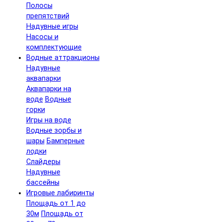
Полосы
препятствий
Надувные игры
Насосы и
комплектующие
Водные аттракционы
Надувные
аквапарки
Аквапарки на
воде
Водные
горки
Игры на воде
Водные зорбы и
шары
Бамперные
лодки
Слайдеры
Надувные
бассейны
Игровые лабиринты
Площадь от 1 до
30м
Площадь от