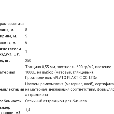
рактеристика
лина, м.
8
ирина, м.
5
ысота, м.
6
агнетатели
1
оздуха, шт.
с, кг.
250
Толщина 0,55 мм, плотность 690 гр/м2, плетение
атериал
1000D, на выбор (матовый, глянцевый).
Производитель «PLATO PLASTIC CO. LTD».
Насосы, ремкомплект (материал, клей), сертифика
омплектация
на материал, декларация соответствия, формуля
аттракциона.
собенности
Отличный аттракцион для бизнеса
азмер
1,4
паковки, м3.