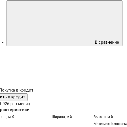
В сравнение
Покупка в кредит
ить в кредит
1 926 р. в месяц
рактеристики
8
5
6
ина, м.
Ширина, м.
Высота, м.
Толщин
Материал