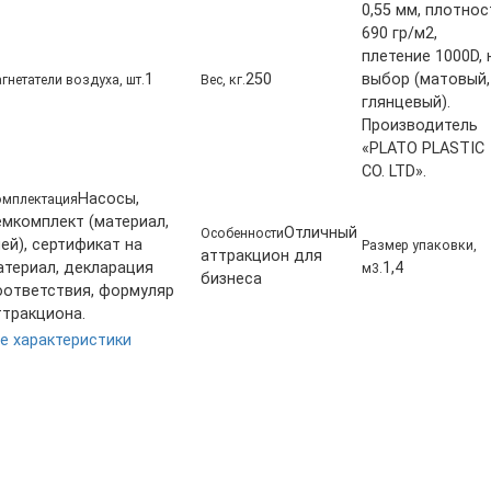
0,55 мм, плотнос
690 гр/м2,
плетение 1000D, 
1
250
выбор (матовый,
гнетатели воздуха, шт.
Вес, кг.
глянцевый).
Производитель
«PLATO PLASTIC
CO. LTD».
Насосы,
мплектация
емкомплект (материал,
Отличный
Особенности
ей), сертификат на
Размер упаковки,
аттракцион для
атериал, декларация
1,4
м3.
бизнеса
оответствия, формуляр
ттракциона.
е характеристики