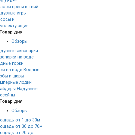
м²)
РБ-4
лосы препятствий
дувные игры
сосы и
мплектующие
Товар дня
Обзоры
дувные аквапарки
вапарки на воде
дные горки
ры на воде
Водные
рбы и шары
мперные лодки
айдеры
Надувные
ссейны
Товар дня
Обзоры
ощадь от 1 до 30м
ощадь от 30 до 70м
ощадь от 70 до