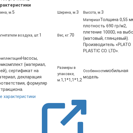
рактеристики
5
3
3
ина, м.
Ширина, м.
Высота, м.
Толщина 0,55 м
Материал
плотность 690 гр/м2,
плетение 1000D, на выб
1
70
гнетатели воздуха, шт.
Вес, кг.
(матовый, глянцевый).
Производитель «PLATO
PLASTIC CO. LTD».
Насосы,
мплектация
емкомплект (материал,
Размеры в
ей), сертификат на
мобильная
Особенности
упаковке,
атериал, декларация
модель
1,1*1,1*1,2
м.
оответствия, формуляр
ттракциона.
е характеристики