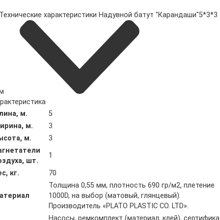
Технические характеристики Надувной батут "Карандаши"5*3*3
м
рактеристика
лина, м.
5
ирина, м.
3
ысота, м.
3
агнетатели
1
оздуха, шт.
с, кг.
70
Толщина 0,55 мм, плотность 690 гр/м2, плетение
атериал
1000D, на выбор (матовый, глянцевый).
Производитель «PLATO PLASTIC CO. LTD».
Насосы, ремкомплект (материал, клей), сертифика