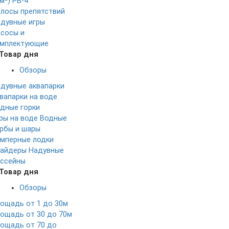
м²)
РБ-4
лосы препятствий
дувные игры
сосы и
мплектующие
Товар дня
Обзоры
дувные аквапарки
вапарки на воде
дные горки
ры на воде
Водные
рбы и шары
мперные лодки
айдеры
Надувные
ссейны
Товар дня
Обзоры
ощадь от 1 до 30м
ощадь от 30 до 70м
ощадь от 70 до