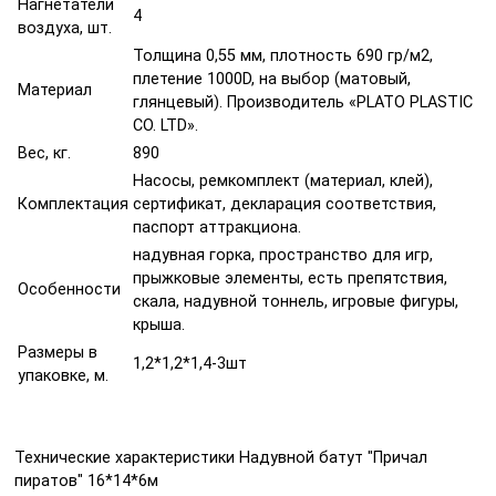
Нагнетатели
4
воздуха, шт.
Толщина 0,55 мм, плотность 690 гр/м2,
плетение 1000D, на выбор (матовый,
Материал
глянцевый). Производитель «PLATO PLASTIC
CO. LTD».
Вес, кг.
890
Насосы, ремкомплект (материал, клей),
Комплектация
сертификат, декларация соответствия,
паспорт аттракциона.
надувная горка, пространство для игр,
прыжковые элементы, есть препятствия,
Особенности
скала, надувной тоннель, игровые фигуры,
крыша.
Размеры в
1,2*1,2*1,4-3шт
упаковке, м.
Технические характеристики Надувной батут "Причал
пиратов" 16*14*6м