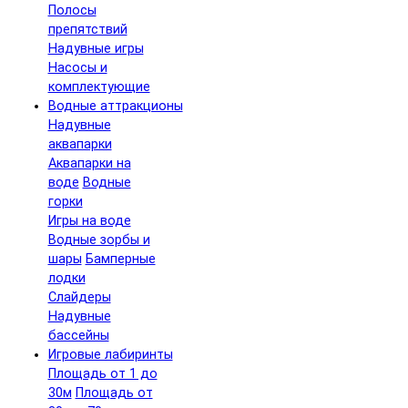
Полосы
препятствий
Надувные игры
Насосы и
комплектующие
Водные аттракционы
Надувные
аквапарки
Аквапарки на
воде
Водные
горки
Игры на воде
Водные зорбы и
шары
Бамперные
лодки
Слайдеры
Надувные
бассейны
Игровые лабиринты
Площадь от 1 до
30м
Площадь от