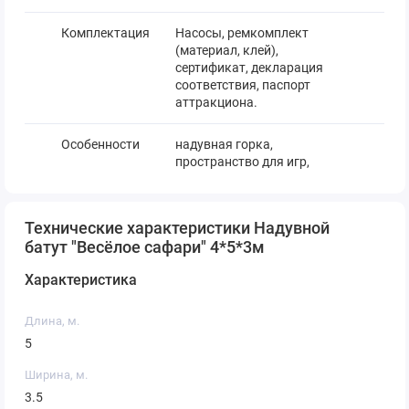
Комплектация
Насосы, ремкомплект
(материал, клей),
сертификат, декларация
соответствия, паспорт
аттракциона.
Особенности
надувная горка,
пространство для игр,
прыжковые элементы, есть
препятствия, скала,
надувной тоннель, игровые
Технические характеристики Надувной
фигуры, крыша.
батут "Весёлое сафари" 4*5*3м
Размеры в
0,6*0,6*1
Характеристика
упаковке, м.
Длина, м.
5
Ширина, м.
3.5