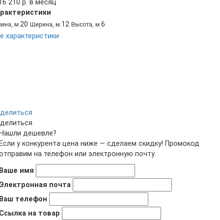
16 210 р. в месяц
рактеристики
20
12
6
ина, м.
Ширина, м.
Высота, м.
е характеристики
делиться
делиться
Нашли дешевле?
Если у конкурента цена ниже — сделаем скидку! Промокод
отправим на телефон или электронную почту.
Ваше имя
Электронная почта
Ваш телефон
Ссылка на товар