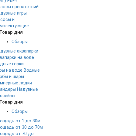
м²)
РБ-4
лосы препятствий
дувные игры
сосы и
мплектующие
Товар дня
Обзоры
дувные аквапарки
вапарки на воде
дные горки
ры на воде
Водные
рбы и шары
мперные лодки
айдеры
Надувные
ссейны
Товар дня
Обзоры
ощадь от 1 до 30м
ощадь от 30 до 70м
ощадь от 70 до