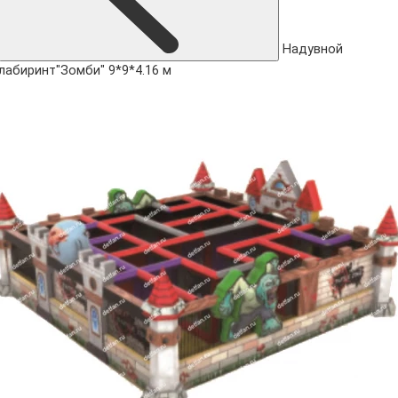
Надувной
лабиринт"Зомби" 9*9*4.16 м