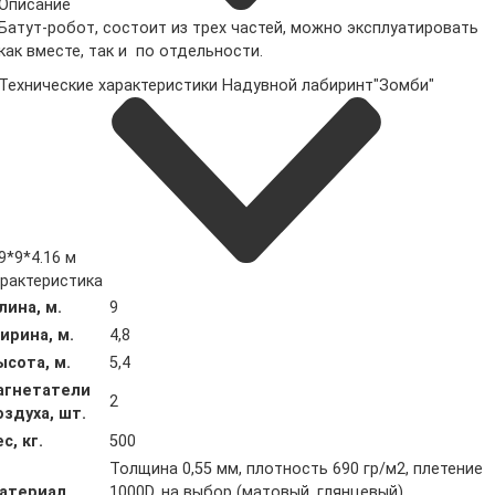
Описание
Батут-робот, состоит из трех частей, можно эксплуатировать
как вместе, так и по отдельности.
Технические характеристики Надувной лабиринт"Зомби"
9*9*4.16 м
рактеристика
лина, м.
9
ирина, м.
4,8
ысота, м.
5,4
агнетатели
2
оздуха, шт.
с, кг.
500
Толщина 0,55 мм, плотность 690 гр/м2, плетение
атериал
1000D, на выбор (матовый, глянцевый).