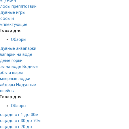
м²)
РБ-4
лосы препятствий
дувные игры
сосы и
мплектующие
Товар дня
Обзоры
дувные аквапарки
вапарки на воде
дные горки
ры на воде
Водные
рбы и шары
мперные лодки
айдеры
Надувные
ссейны
Товар дня
Обзоры
ощадь от 1 до 30м
ощадь от 30 до 70м
ощадь от 70 до