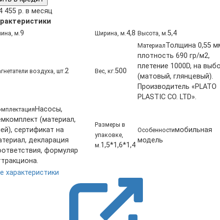
4 455 р. в месяц
рактеристики
9
4,8
5,4
ина, м.
Ширина, м.
Высота, м.
Толщина 0,55 м
Материал
плотность 690 гр/м2,
плетение 1000D, на выб
2
500
гнетатели воздуха, шт.
Вес, кг.
(матовый, глянцевый).
Производитель «PLATO
PLASTIC CO. LTD».
Насосы,
мплектация
емкомплект (материал,
Размеры в
ей), сертификат на
мобильная
Особенности
упаковке,
атериал, декларация
модель
1,5*1,6*1,4
м.
оответствия, формуляр
ттракциона.
е характеристики