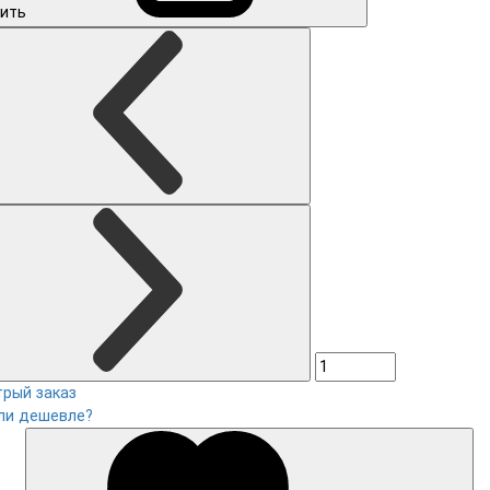
ить
рый заказ
ли дешевле?