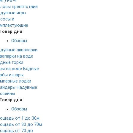
м²)
РБ-4
лосы препятствий
дувные игры
сосы и
мплектующие
Товар дня
Обзоры
дувные аквапарки
вапарки на воде
дные горки
ры на воде
Водные
рбы и шары
мперные лодки
айдеры
Надувные
ссейны
Товар дня
Обзоры
ощадь от 1 до 30м
ощадь от 30 до 70м
ощадь от 70 до