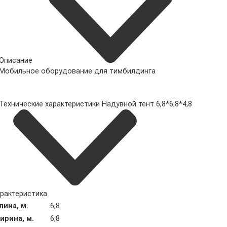
Описание
Мобильное оборудование для тимбилдинга
Технические характеристики Надувной тент 6,8*6,8*4,8
рактеристика
лина, м.
6,8
ирина, м.
6,8