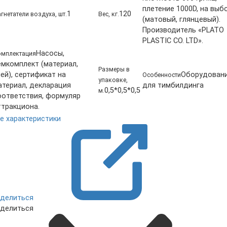
плетение 1000D, на выб
1
120
гнетатели воздуха, шт.
Вес, кг.
(матовый, глянцевый).
Производитель «PLATO
PLASTIC CO. LTD».
Насосы,
мплектация
емкомплект (материал,
Размеры в
ей), сертификат на
Оборудован
Особенности
упаковке,
атериал, декларация
для тимбилдинга
0,5*0,5*0,5
м.
оответствия, формуляр
ттракциона.
е характеристики
делиться
делиться