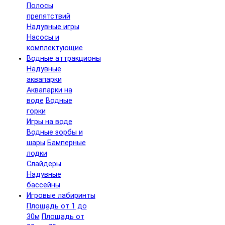
Полосы
препятствий
Надувные игры
Насосы и
комплектующие
Водные аттракционы
Надувные
аквапарки
Аквапарки на
воде
Водные
горки
Игры на воде
Водные зорбы и
шары
Бамперные
лодки
Слайдеры
Надувные
бассейны
Игровые лабиринты
Площадь от 1 до
30м
Площадь от