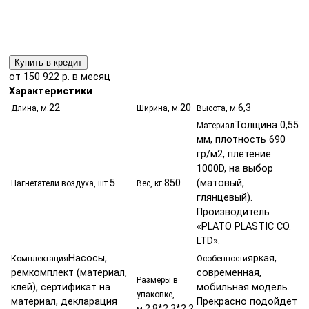
Купить в кредит
от 150 922 р. в месяц
Характеристики
22
20
6,3
Длина, м.
Ширина, м.
Высота, м.
Толщина 0,55
Материал
мм, плотность 690
гр/м2, плетение
1000D, на выбор
5
850
(матовый,
Нагнетатели воздуха, шт.
Вес, кг.
глянцевый).
Производитель
«PLATO PLASTIC CO.
LTD».
Насосы,
яркая,
Комплектация
Особенности
ремкомплект (материал,
современная,
Размеры в
клей), сертификат на
мобильная модель.
упаковке,
материал, декларация
Прекрасно подойдет
2,8*2,3*2,2
м.