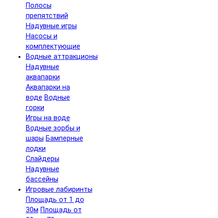
Полосы
препятствий
Надувные игры
Насосы и
комплектующие
Водные аттракционы
Надувные
аквапарки
Аквапарки на
воде
Водные
горки
Игры на воде
Водные зорбы и
шары
Бамперные
лодки
Слайдеры
Надувные
бассейны
Игровые лабиринты
Площадь от 1 до
30м
Площадь от