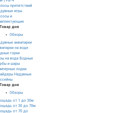
м²)
РБ-4
лосы препятствий
дувные игры
сосы и
мплектующие
Товар дня
Обзоры
дувные аквапарки
вапарки на воде
дные горки
ры на воде
Водные
рбы и шары
мперные лодки
айдеры
Надувные
ссейны
Товар дня
Обзоры
ощадь от 1 до 30м
ощадь от 30 до 70м
ощадь от 70 до