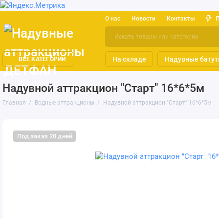
О нас
Новости
Контакты
На складе
Надувные бату
ВСЕ КАТЕГОРИИ
Надувной аттракцион "Старт" 16*6*5м
Главная
Водные аттракционы
Надувной аттракцион "Старт" 16*6*5м
Под заказ 20 дней