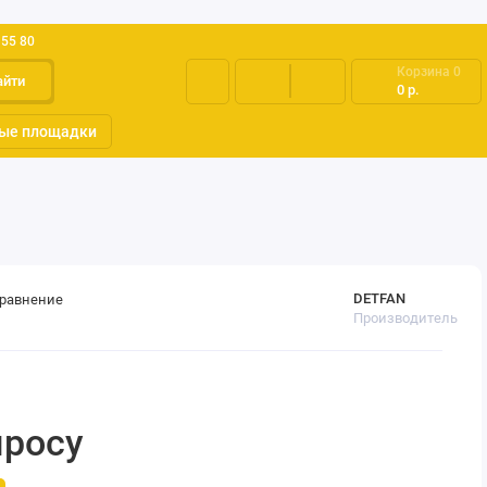
 55 80
Корзина
0
айти
0 р.
ые площадки
DETFAN
сравнение
Производитель
просу