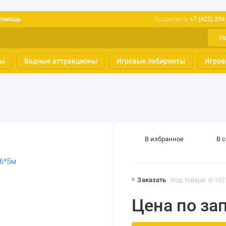
Помощь
Поддержка
+7 (423) 294
Н
ты
Водные аттракционы
Игровые лабиринты
Игров
В избранное
В 
Заказать
Код товара: vi-107
Цена по за